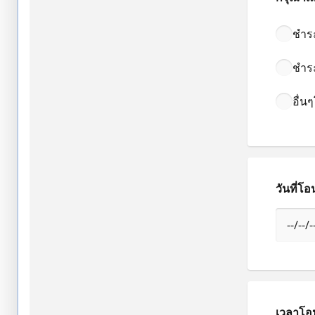
ชำระ
ชำร
อื่น
วันที่โอ
เวลาโอน