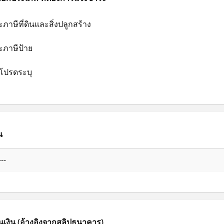
ภาษีที่ดินและสิ่งปลูกสร้าง
ะภาษีป้าย
ๆโปรดระบุ
น
เงิน (อ้างอิงจากสลิปธนาคาร)